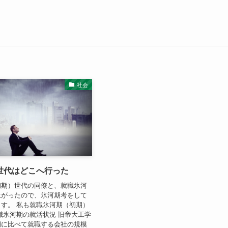
社会
世代はどこへ行った
初期）世代の同僚と、就職氷河
上がったので、氷河期考をして
す。 私も就職氷河期（初期）
職氷河期の就活状況 旧帝大工学
期に比べて就職する会社の規模