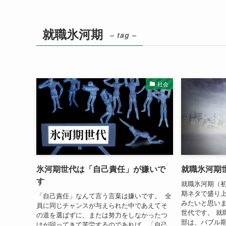
就職氷河期
– tag –
社会
氷河期世代は「自己責任」が嫌いで
就職氷河期
す
就職氷河期（
期ネタで盛り
「自己責任」なんて言う言葉は嫌いです。 全
みたいと思いま
員に同じチャンスが与えられた中であえてそ
世代です。 就
の道を選ばずに、または努力をしなかったつ
部は、バブル
けが回ってきて苦労するのであれば、「自己